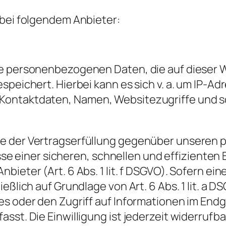
 bei folgendem Anbieter:
ie personenbezogenen Daten, die auf dieser 
speichert. Hierbei kann es sich v. a. um IP-
ontaktdaten, Namen, Websitezugriffe und so
ke der Vertragserfüllung gegenüber unseren
resse einer sicheren, schnellen und effizienten
bieter (Art. 6 Abs. 1 lit. f DSGVO). Sofern e
eßlich auf Grundlage von Art. 6 Abs. 1 lit. a 
s oder den Zugriff auf Informationen im Endge
sst. Die Einwilligung ist jederzeit widerrufba