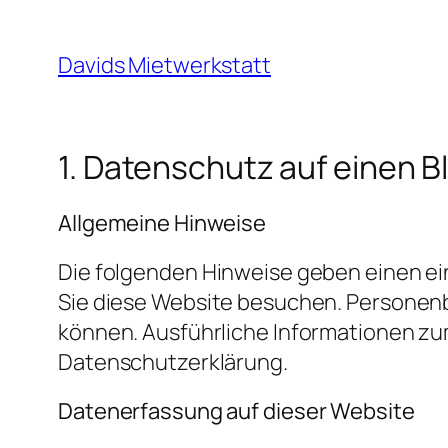
Zum
Inhalt
Davids Mietwerkstatt
springen
1. Datenschutz auf einen Bl
Allgemeine Hinweise
Die folgenden Hinweise geben einen ei
Sie diese Website besuchen. Personenbe
können. Ausführliche Informationen z
Datenschutzerklärung.
Datenerfassung auf dieser Website