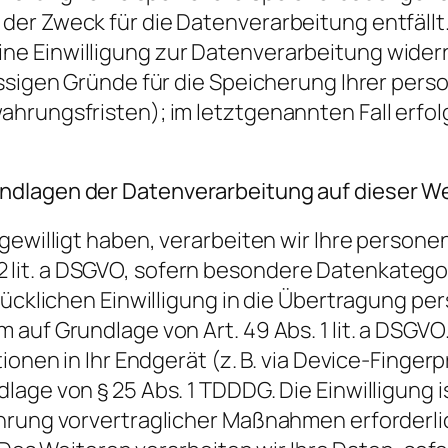
er Zweck für die Datenverarbeitung entfällt
e Einwilligung zur Datenverarbeitung widerr
ässigen Gründe für die Speicherung Ihrer per
hrungsfristen); im letztgenannten Fall erfolg
ndlagen der Datenverarbeitung auf dieser W
ngewilligt haben, verarbeiten wir Ihre pers
bs. 2 lit. a DSGVO, sofern besondere Datenkateg
drücklichen Einwilligung in die Übertragung p
auf Grundlage von Art. 49 Abs. 1 lit. a DSGVO
ionen in Ihr Endgerät (z. B. via Device-Fingerpr
age von § 25 Abs. 1 TDDDG. Die Einwilligung is
hrung vorvertraglicher Maßnahmen erforderlic